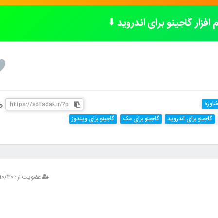
م افزار گاجینو برای اندروید
⬇️
اوره
گاجینو برای اندروید
گاجینو برای مک
گاجینو برای ویندوز
عضویت از : ۱۳۹۳/۱۰/۳۰