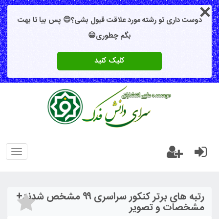
دوست داری تو رشته مورد علاقت قبول بشی؟😍 پس بیا تا بهت
بگم چطوری😀
کلیک کنید
oggle
gation
رتبه های برتر کنکور سراسری ۹۹ مشخص شدند+
مشخصات و تصویر