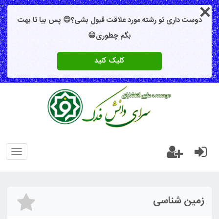
دوست داری تو رشته مورد علاقت قبول بشی؟😍 پس بیا تا بهت
بگم چطوری😀
کلیک کنید
oggle
gation
زمین شناسی