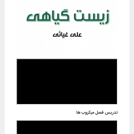
تدریس فصل میکروب ها