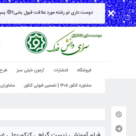
دوست داری تو رشته مورد علاقت قبول بشی؟😍 پس 
فروشگاه
انتشارات
آزمون خیلی سبز
طرح
مشاوره کنکور ۱۴۰۵ | تضمین قبولی کنکور
مشاوران 
فیلم آموزشی زیست گیاهی کنکور-علی غی