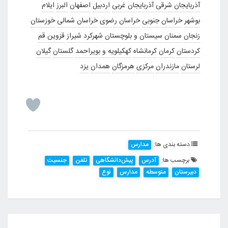
آذربایجان شرقی
آذربایجان غربی
اردبیل
اصفهان
البرز
ایلام
بوشهر
خراسان جنوبی
خراسان رضوی
خراسان شمالی
خوزستان
زنجان
سمنان
سیستان و بلوچستان
شهرکرد
شیراز
قزوین
قم
کردستان
کرمان
کرمانشاه
کهکیلویه و بویراحمد
گلستان
گیلان
لرستان
مازندران
مرکزی
هرمزگان
همدان
یزد
دسته بندی ها:
مدارس
برچسب ها:
آدرس
پیش‌دانشگاهی
تلفن
جنسیت
دبیرستان
متوسطه
مدارس
نوع