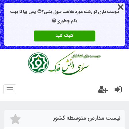
دوست داری تو رشته مورد علاقت قبول بشی؟😍 پس بیا تا بهت
بگم چطوری😀
کلیک کنید
oggle
gation
لیست مدارس متوسطه کشور