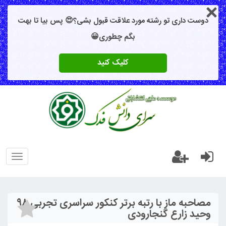
دوست داری تو رشته مورد علاقت قبول بشی؟😍 پس بیا تا بهت
بگم چطوری😀
کلیک کنید
oggle
gation
مصاحبه ماز با رتبه برتر کنکور سراسری تجربی ۹۸
وحید زارع گنجارودی