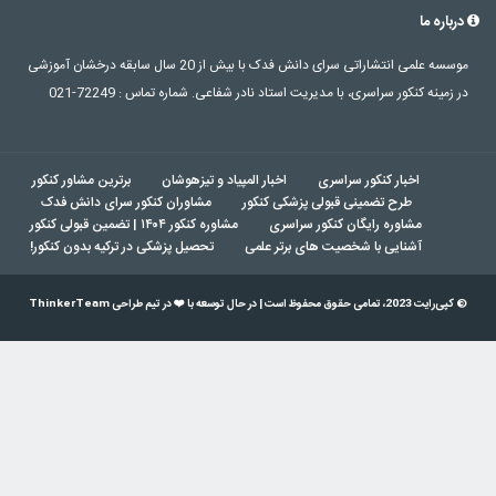
درباره ما
موسسه علمی انتشاراتی سرای دانش فدک با بیش از 20 سال سابقه درخشان آموزشی
در زمینه کنکور سراسری، با مدیریت استاد نادر شفاعی. شماره تماس : 72249-021
اخبار کنکور سراسری
اخبار المپیاد و تیزهوشان
برترین مشاور کنکور
طرح تضمینی قبولی پزشکی کنکور
مشاوران کنکور سرای دانش فدک
مشاوره رایگان کنکور سراسری
مشاوره کنکور ۱۴۰۴ | تضمین قبولی کنکور
آشنایی با شخصیت های برتر علمی
تحصیل پزشکی در ترکیه بدون کنکور!
© کپی‌رایت 2023، تمامی حقوق محفوظ است | در حال توسعه با ❤️ در تیم طراحی ThinkerTeam