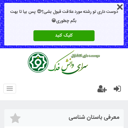
دوست داری تو رشته مورد علاقت قبول بشی؟😍 پس بیا تا بهت
بگم چطوری😀
کلیک کنید
Toggle
vigation
معرفی باستان شناسی