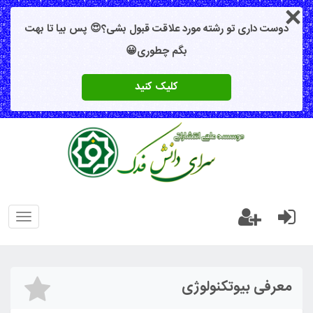
دوست داری تو رشته مورد علاقت قبول بشی؟😍 پس بیا تا بهت
بگم چطوری😀
کلیک کنید
oggle
gation
معرفی بیوتکنولوژی