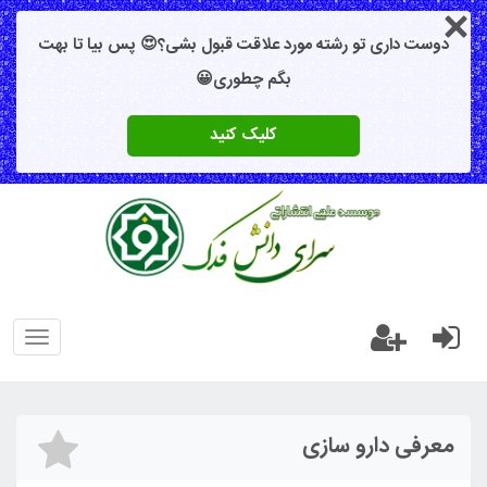
دوست داری تو رشته مورد علاقت قبول بشی؟😍 پس بیا تا بهت
بگم چطوری😀
کلیک کنید
oggle
gation
معرفی دارو سازی