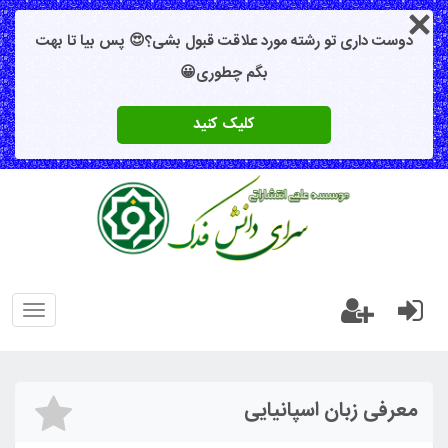
دوست داری تو رشته مورد علاقت قبول بشی؟😍 پس بیا تا بهت
بگم چطوری😀
کلیک کنید
oggle
gation
معرفی زبان اسپانیایی