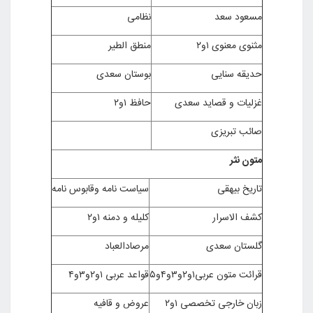
مسعود سعد
نظامی
مثنوی معنوی ۱و۲
منطق الطیر
حدیقه سنایی
بوستان سعدی
غزلیات و قصاید سعدی
حافظ ۱و۲
صائب تبریزی
متون نثر
تاریخ بیهقی
سیاست نامه وقابوس نامه
کشف الاسرار
کلیله و دمنه ۱و۲
گلستان سعدی
مرصادالعباد
قرائت متون عربی۱و۲و۳و۴و۵
قواعد عربی ۱و۲و۳و۴
زبان خارجی تخصصی ۱و۲
عروض و قافیه