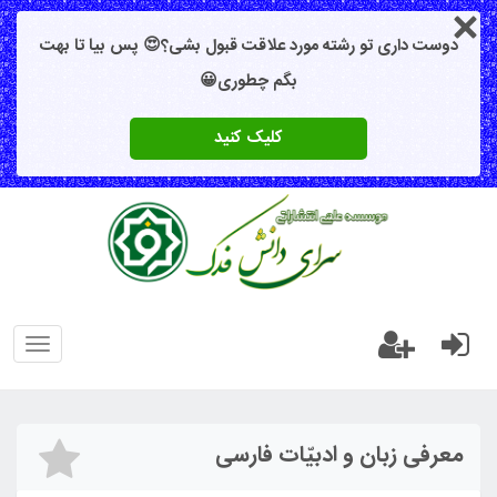
دوست داری تو رشته مورد علاقت قبول بشی؟😍 پس بیا تا بهت
بگم چطوری😀
کلیک کنید
oggle
gation
معرفی زبان و ادبیّات فارسی