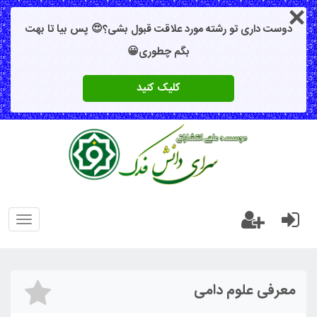
دوست داری تو رشته مورد علاقت قبول بشی؟😍 پس بیا تا بهت
بگم چطوری😀
کلیک کنید
oggle
gation
معرفی علوم دامی