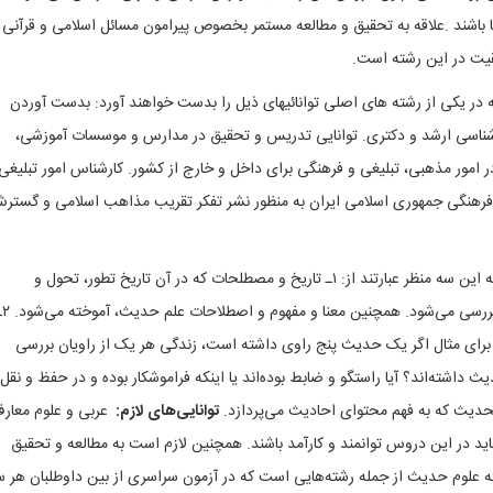
 باشند
.
علاقه به تحقیق و مطالعه مستمر بخصوص پیرامون مسائل اسلامی و قرآنی 
قیت در این رشته است
.
ر یکی از رشته های اصلی توانائیهای ذیل را بدست خواهند آورد
:
بدست آوردن
شناسی ارشد و دکتری
.
توانایی تدریس و تحقیق در مدارس و موسسات آموزشی،
 امور مذهبی، تبلیغی و فرهنگی برای داخل و خارج از کشور
.
کارشناس امور تبلیغی
ی فرهنگی جمهوری اسلامی ایران به منظور نشر تفکر تقریب مذاهب اسلامی و گستر
 این‌ سه‌ منظر عبارتند از
:
۱ـ تاریخ‌ و مصطلحات‌ که‌ در آن‌ تاریخ‌ تطور، تحول‌ و
پیدایش‌ علم‌الحدیث‌ از دیدگاه‌ اهل‌ تشیع‌ و ا
 برای‌ مثال‌ اگر یک‌ حدیث‌ پنج‌ راوی‌ داشته‌ است‌، زندگی‌ هر یک‌ از راویان‌ بررسی‌
دیث‌ داشته‌اند؟ آیا راستگو و ضابط‌ بوده‌اند یا اینکه‌ فراموشکار بوده‌ و در حفظ‌ و نقل‌
.
توانایی‌های‌ لازم‌
:
عربی و علوم معار
اید در این دروس توانمند و کارآمد باشند. همچنین لازم است به مطالعه و تحقیق
علوم‌ حدیث‌ از جمله‌ رشته‌هایی‌ است‌ که‌ در آزمون‌ سراسری‌ از بین‌ داوطلبان‌ هر س