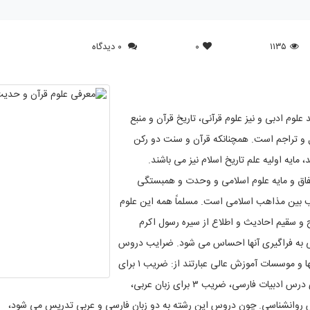
۱۱۳۵
۰
۰ دیدگاه
لوم ادبی و نیز علوم قرآنی، تاریخ قرآن و منبع
 و تراجم است. همچنانکه قرآن و سنت دو رکن
 مایه اولیه علم تاریخ اسلام نیز می باشند
.
فاق و مایه علوم اسلامی و وحدت و همبستگی
یب بین مذاهب اسلامی است
.
مسلماً همه این علوم
سقیم احادیث و اطلاع از سیره رسول اکرم
ی به فراگیری آنها احساس می شود
.
ضرایب دروس
دبیرستانی مربوط به این رشته در آزمون ورودی دانشگاهها و موسسات آموزش عالی عبارتند از: ضریب ۱ برای
درس ریاضی، ضریب ۱ برای درس اقتصاد، ضریب ۳ برای درس ادبیات فارسی، ضریب ۳ برای زبان عربی،
.
چون دروس این رشته به دو زبان فارسی و عربی تدریس می شود،