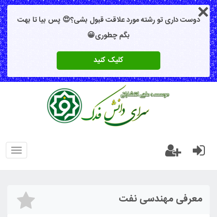
دوست داری تو رشته مورد علاقت قبول بشی؟😍 پس بیا تا بهت
بگم چطوری😀
کلیک کنید
oggle
gation
معرفی مهندسی نفت