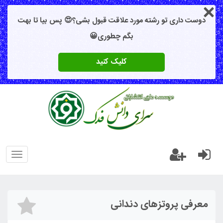
دوست داری تو رشته مورد علاقت قبول بشی؟😍 پس بیا تا بهت
بگم چطوری😀
کلیک کنید
oggle
gation
معرفی پروتزهای دندانی