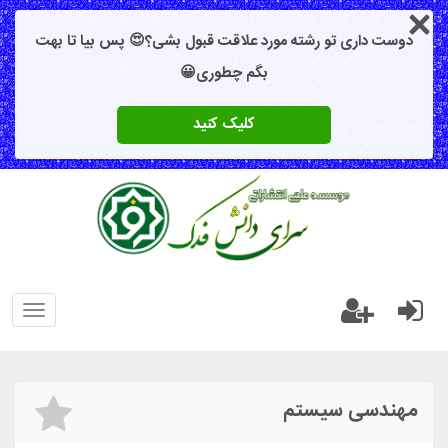
دوست داری تو رشته مورد علاقت قبول بشی؟😍 پس بیا تا بهت
بگم چطوری😀
کلیک کنید
oggle
gation
مهندسی سیستم