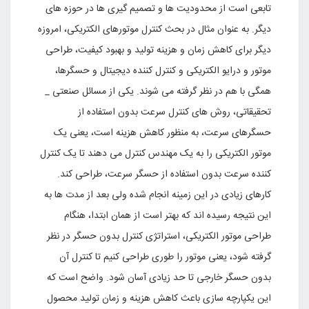
تابعى است از محدودیت ها و تصمیم گیرى ها در حوزه هاى
دیگر. به عنوان مثال در بحث کنترل موتورهاى الکتریکى، امروزه
دیگر براى کاهش زمان و هزینه تولید و بهبود کیفیت، طراحى
موتور و درایو الکتریکى و کنترل کننده دیجیتال و حسگرها،
همگى با هم در نظر گرفته مى شوند. یکى از مسائل صنعتى _
تحقیقاتى، روش هاى کنترل سرعت بدون استفاده از
حسگرهاى سرعت، به منظور کاهش هزینه است، یعنى یک
موتور الکتریکى را به یک مهندس کنترل مى دهند تا یک کنترل
کننده سرعت بدون استفاده از حسگر سرعت، طراحى کند.
کارهاى زیادى در این زمینه انجام شده ولى بعد از مدت ها به
این نتیجه رسیده اند که بهتر است از همان ابتدا، هنگام
طراحى موتور الکتریکى، استراتژى کنترل بدون حسگر در نظر
گرفته شود، یعنى موتور را طورى طراحى کنیم تا کنترل آن
بدون حسگر خارجى تا حد زیادى آسان شود. واضح است که
این یکپارچه سازى باعث کاهش هزینه و زمان تولید محصول