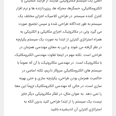
اصلى یک سیستم مکاترونیکى عبارتند از فرآیند مکانیکى یا
الکترومکانیکى، حسگرها، محرکه ها، ریزپردازنده ها و نرم افزار
کنترل کننده سیستم. در طراحى کلاسیک، اجزاى مختلف یک
سیستم به طور جداگانه طراحى شده و سپس تجمیع صورت
مى گیرد ولى در مکاترونیک، اجزاى مکانیکى و الکتریکى به
همراه استراتژى کنترلى از ابتدا به صورت یک سیستم یکپارچه
در نظر گرفته مى شوند و این به معناى مهندسى همزمان در
طراحى است
.
نکته مهم در اینجا تفاوت مهندسى الکترومکانیک
با مکاترونیک است. در مهندسى مکاترونیک، با آن که عموماً با
سیستم هاى الکترومکانیکى سروکار داریم، نکته اساسى در
حاکمیت همزمان بودن طراحى، یکپارچه سازى و حتى بهینه
سازى است، در حالى که مهندسى الکترومکانیک لزوماً این معنا
را نمى دهد
.
به عنوان مثال، در تفکر مکاترونیکى دیگر جایز
نیست یک سیستم را از ابتدا طراحى کنید بدون آنکه به
استراتژى کنترلى آن اندیشیده باشید
.