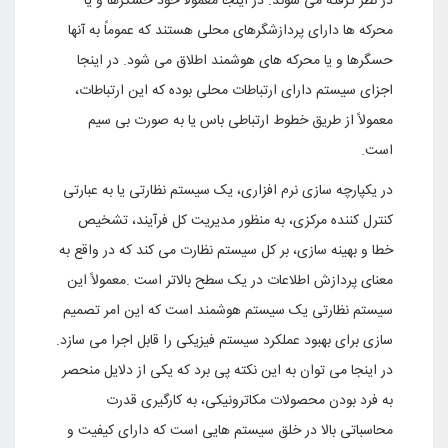
در نظر گرفته مى شوند. در اینجا معمولاً خود حسگرها و یا
محرکه ها داراى پردازشگرهاى محلى هستند که عموماً به آنها
حسگرها و یا محرکه هاى هوشمند اطلاق مى شود. در اینجا
اجزاى سیستم داراى ارتباطات محلى بوده که این ارتباطات،
معمولاً از طریق خطوط ارتباطى باس یا به صورت بى سیم
است
.
در یکپارچه سازى نرم افزارى، یک سیستم نظارتى یا به عبارتى
کنترل کننده مرکزى، به منظور مدیریت کل فرآیند، تشخیص
خطا و بهینه سازى، بر کل سیستم نظارت مى کند که در واقع به
معناى پردازش اطلاعات در یک سطح بالاتر است
.
معمولاً این
سیستم نظارتى یک سیستم هوشمند است که این امر تصمیم
سازى براى بهبود عملکرد سیستم فیزیکى را قابل اجرا مى سازد.
در اینجا مى توان به این نکته پى برد که یکى از دلایل منحصر
به فرد بودن محصولات مکاترونیکى، به کارگیرى قدرت
محاسباتى بالا در خلق سیستم هایى است که داراى کیفیت و