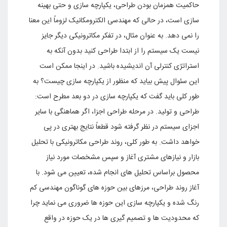
حاکمیت همزمان بودن طراحى، یکپارچه سازى و حتى بهینه
سازى است، در حالى که مهندسى الکترومکانیک لزوماً این معنا
را نمى دهد. به عنوان مثال، در تفکر مکاترونیکى دیگر جایز
نیست یک سیستم را از ابتدا طراحى کنید بدون آنکه به
استراتژى کنترلى آن اندیشیده باشید. در اینجا ممکن است
این سئوال پیش بیاید که منظور از یکپارچه سازى چیست؟ به
طور کلى باید گفت که یکپارچه سازى در دو بعد مطرح است:
طراحى و تولید. در مرحله طراحى اجزا، اگر هماهنگى با سایر
اجزاى سیستم در نظر گرفته شود قطعاً نتایج بهترى در پى
خواهد داشت. به طور کلى، روند طراحى مکاترونیکى با تحلیل
بازار و نیازهاى مشترى آغاز و سپس مشخصات مورد نیاز
محصول براساس تحلیل هاى انجام شده، تعیین مى شود. با
آغاز روند طراحى، مرزهاى بین حوزه هاى گوناگون مهندسى کم
رنگ شده و یکپارچه سازى این حوزه ها ضرورى مى نماید چرا
که محدودیت ها و تصمیم گیرى ها در یک حوزه در واقع