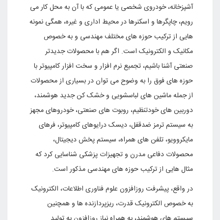
آشپزخانه، خودروى شخصى یا عمومى که با آن به محل کار مى
رویم، چاپگرها و اسکنرها در محیط ادارى و غیره، همگى نمونه
هایى از ترکیب حوزه هاى مختلف مهندسى و به خصوص
مکانیک و الکترونیک است. اگر هم با محصولات جدیدتر
صنعتى آشنا باشیم، تجمیع نرم افزار و سخت افزار کامپیوتر با
حوزه هاى فوق را به وضوح مى توان در بسیارى از محصولات
از جمله ماشین هاى لباسشویى و خشک کن جدید هوشمند،
دوربین هاى خودتنظیم، روبوت هاى صنعتى، خودروهاى مجهز
به سیستم ترمز ضدقفل، دیسک درایوهاى کامپیوتر، فرهاى
مایکروویو، تلفن هاى همراه، سیستم پخش دیجیتال،
محصولات دفاعى مدرن و تجهیزات پزشکى شناسایى کرد که
مثال هایى از ترکیب حوزه هاى مهندسى مذکور است.
در واقع، پیشرفت روزافزون علوم فناورى اطلاعات، الکترونیک
به خصوص الکترونیک قدرت، ریزپردازنده ها و همچنین
سیستم هاى هوشمند، به همراه نیاز روزافزون به تولید