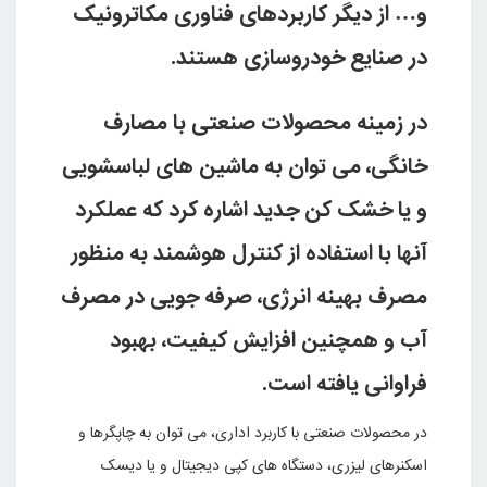
و… از دیگر کاربردهاى فناورى مکاترونیک
در صنایع خودروسازى هستند
.
در زمینه محصولات صنعتى با مصارف
خانگى، مى توان به ماشین هاى لباسشویى
و یا خشک کن جدید اشاره کرد که عملکرد
آنها با استفاده از کنترل هوشمند به منظور
مصرف بهینه انرژى، صرفه جویى در مصرف
آب و همچنین افزایش کیفیت، بهبود
فراوانى یافته است
.
در محصولات صنعتى با کاربرد ادارى، مى توان به چاپگرها و
اسکنرهاى لیزرى، دستگاه هاى کپى دیجیتال و یا دیسک