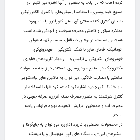
کرده است که در اینجا به بعضى از آنها اشاره مى کنیم. در
صنایع خودروسازى، استفاده از موتورهاى با کنترل الکترونیکى
به جاى کنترل کننده سنتى آن یعنى کاربراتور، باعث بهبود
عملکرد موتور و کاهش مصرف سوخت و آلودگى شده است.
همچنین سیستم ترمزهاى ضدقفل، سیستم تهویه هواى
اتوماتیک، فرمان هاى با کمک الکتریکى _ هیدرولیکى،
خودروهاى الکتریکى _ ترکیبى و… از دیگر کاربردهاى فناورى
مکاترونیک در صنایع خودروسازى هستند. در زمینه محصولات
صنعتى با مصارف خانگى، مى توان به ماشین هاى لباسشویى
و یا خشک کن جدید اشاره کرد که عملکرد آنها با استفاده از
کنترل هوشمند به منظور مصرف بهینه انرژى، صرفه جویى در
مصرف آب و همچنین افزایش کیفیت، بهبود فراوانى یافته
است.
در محصولات صنعتى با کاربرد ادارى، مى توان به چاپگرها و
اسکنرهاى لیزرى، دستگاه هاى کپى دیجیتال و یا دیسک