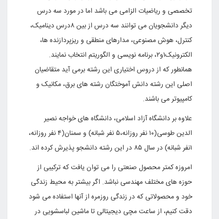
تخصصی و ریاضیات الزامی می باشد اما در مورد سه درس
دیگر دانشجویان می توانند سه درس از بین ۸درس دینامیک،
کنترل، هوش مصنوعی، مدارهای منطقی و ریزپردازنده ها،
الکترونیک۱و۲، برنامه نویسی و الگوریتم انتخاب نمایند.
همانطور که از دروس اختیاری این رشته برمی آید متقاضیان
اصلی این رشته دانش آموختگان رشته های برق، مکانیک و
کامپیوتر می باشند.
علاوه بر دانشگاه آزاد اسلامی، دانشگاه های خواجه نصیر
الدین طوسی(۱۰ نفر روزانه،۵ نفر شبانه) و سمنان(۴ نفر روزانه،
۱نفر شبانه) در سال ۸۵ در این رشته دانشجو پذیرش کرده اند.
امروزه کمتر محصول صنعتى را مى توان یافت که ترکیبى از
حوزه هاى مختلف مهندسى نباشد. اگر بیشتر به محیط زندگى
خود و محصولاتى که در زندگى روزمره از آنها استفاده مى شود
دقت کنیم، از ساعت مچى دیجیتالى تا ماشین لباسشویى در