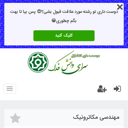
دوست داری تو رشته مورد علاقت قبول بشی؟😍 پس بیا تا بهت
بگم چطوری😀
کلیک کنید
oggle
gation
مهندسی مکاترونیک