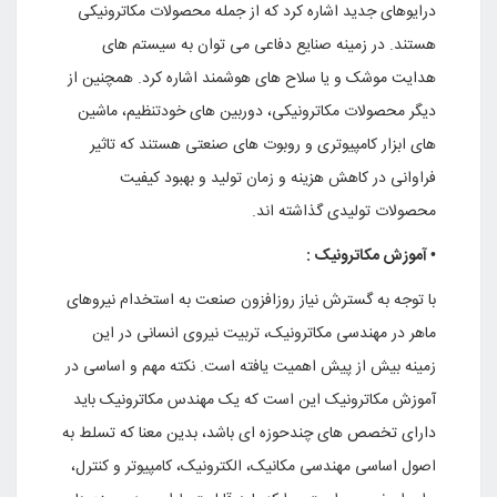
درایوهاى جدید اشاره کرد که از جمله محصولات مکاترونیکى
هستند. در زمینه صنایع دفاعى مى توان به سیستم هاى
هدایت موشک و یا سلاح هاى هوشمند اشاره کرد. همچنین از
دیگر محصولات مکاترونیکى، دوربین هاى خودتنظیم، ماشین
هاى ابزار کامپیوترى و روبوت هاى صنعتى هستند که تاثیر
فراوانى در کاهش هزینه و زمان تولید و بهبود کیفیت
محصولات تولیدى گذاشته اند.
• آموزش مکاترونیک :
با توجه به گسترش نیاز روزافزون صنعت به استخدام نیروهاى
ماهر در مهندسى مکاترونیک، تربیت نیروى انسانى در این
زمینه بیش از پیش اهمیت یافته است. نکته مهم و اساسى در
آموزش مکاترونیک این است که یک مهندس مکاترونیک باید
داراى تخصص هاى چندحوزه اى باشد، بدین معنا که تسلط به
اصول اساسى مهندسى مکانیک، الکترونیک، کامپیوتر و کنترل،