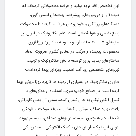
این تخصص اقدام به تولید و عرضه محصولاتی کرده‌اند که
طیف آن از دوربین‌های پیشرفته، ربات‌های انسان گون،
دستگاه‌های پزشکی و خودروهای هوشمند گرفته تا محصولات
بدیع نظامی و هوا فضایی است
.
علم مکاترونیک در ایران نیز
سابقه‌ای ۱۵ تا ۲۰ ساله دارد و با توجه به کاربرد روزافزون
محصولات پیچیده و مرکب در صنایع کشور، ضرورت ایجاد
ساختارهای جدید برای توسعه دانش مکاترونیک و تربیت
نیروهای متخصص روز آمد اهمیت ویژه‌ای پیدا کرده‌است
.
فناورى مکاترونیک در بسیارى از زمینه ها کاربرد روزافزونى پیدا
کرده است .در صنایع خودروسازى، استفاده از موتورهاى با
کنترل الکترونیکى به جاى کنترل کننده سنتى آن یعنى کاربراتور،
باعث بهبود عملکرد موتور و کاهش مصرف سوخت و آلودگى
شده است. همچنین سیستم ترمزهاى ضدقفل، سیستم تهویه
هواى اتوماتیک، فرمان هاى با کمک الکتریکى _ هیدرولیکى،