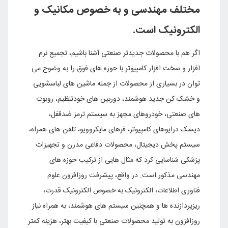
مختلف مهندسى و به خصوص مکانیک و
الکترونیک است
.
اگر هم با محصولات جدیدتر صنعتى آشنا باشیم، تجمیع نرم
افزار و سخت افزار کامپیوتر با حوزه هاى فوق را به وضوح مى
توان در بسیارى از محصولات از جمله ماشین هاى لباسشویى
و خشک کن جدید هوشمند، دوربین هاى خودتنظیم، روبوت
هاى صنعتى، خودروهاى مجهز به سیستم ترمز ضدقفل،
دیسک درایوهاى کامپیوتر، فرهاى مایکروویو، تلفن هاى همراه،
سیستم پخش دیجیتال، محصولات دفاعى مدرن و تجهیزات
پزشکى شناسایى کرد که مثال هایى از ترکیب حوزه هاى
مهندسى مذکور است. در واقع، پیشرفت روزافزون علوم
فناورى اطلاعات، الکترونیک به خصوص الکترونیک قدرت،
ریزپردازنده ها و همچنین سیستم هاى هوشمند، به همراه نیاز
روزافزون به تولید محصولات صنعتى با کیفیت بهتر، هزینه کمتر