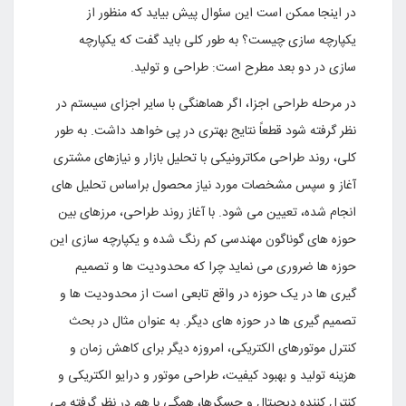
در اینجا ممکن است این سئوال پیش بیاید که منظور از
یکپارچه سازى چیست؟ به طور کلى باید گفت که یکپارچه
سازى در دو بعد مطرح است: طراحى و تولید
.
در مرحله طراحى اجزا، اگر هماهنگى با سایر اجزاى سیستم در
نظر گرفته شود قطعاً نتایج بهترى در پى خواهد داشت. به طور
کلى، روند طراحى مکاترونیکى با تحلیل بازار و نیازهاى مشترى
آغاز و سپس مشخصات مورد نیاز محصول براساس تحلیل هاى
انجام شده، تعیین مى شود. با آغاز روند طراحى، مرزهاى بین
حوزه هاى گوناگون مهندسى کم رنگ شده و یکپارچه سازى این
حوزه ها ضرورى مى نماید چرا که محدودیت ها و تصمیم
گیرى ها در یک حوزه در واقع تابعى است از محدودیت ها و
تصمیم گیرى ها در حوزه هاى دیگر. به عنوان مثال در بحث
کنترل موتورهاى الکتریکى، امروزه دیگر براى کاهش زمان و
هزینه تولید و بهبود کیفیت، طراحى موتور و درایو الکتریکى و
کنترل کننده دیجیتال و حسگرها، همگى با هم در نظر گرفته مى