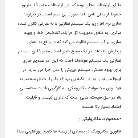
داراى ارتباطات محلى بوده که این ارتباطات، معمولاً از طریق
خطوط ارتباطى باس یا به صورت بى سیم است. در یکپارچه
سازى نرم افزارى، یک سیستم نظارتى یا به عبارتى کنترل کننده
مرکزى، به منظور مدیریت کل فرآیند، تشخیص خطا و بهینه
سازى، بر کل سیستم نظارت مى کند که در واقع به معناى
پردازش اطلاعات در یک سطح بالاتر است. معمولاً این سیستم
نظارتى یک سیستم هوشمند است که این امر تصمیم سازى
براى بهبود عملکرد سیستم فیزیکى را قابل اجرا مى سازد. در
اینجا مى توان به این نکته پى برد که یکى از دلایل منحصر به
فرد بودن محصولات مکاترونیکى، به کارگیرى قدرت محاسباتى
بالا در خلق سیستم هایى است که داراى کیفیت و قابلیت
اعتماد بسیار بالا هستند.
• محصولات مکاترونیکى :
فناورى مکاترونیک در بسیارى از زمینه ها کاربرد روزافزونى پیدا