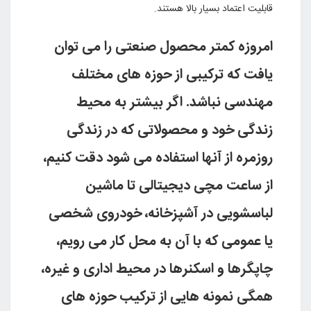
قابلیت اعتماد بسیار بالا هستند
.
امروزه کمتر محصول صنعتى را مى توان
یافت که ترکیبى از حوزه هاى مختلف
مهندسى نباشد. اگر بیشتر به محیط
زندگى خود و محصولاتى که در زندگى
روزمره از آنها استفاده مى شود دقت کنیم،
از ساعت مچى دیجیتالى تا ماشین
لباسشویى در آشپزخانه، خودروى شخصى
یا عمومى که با آن به محل کار مى رویم،
چاپگرها و اسکنرها در محیط ادارى و غیره،
همگى نمونه هایى از ترکیب حوزه هاى