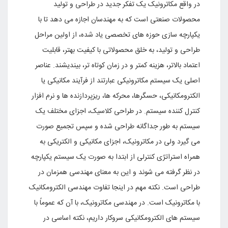
در واقع مکاترونیک یک تفکر جدید در طراحى و تولید
محصولات صنعتى است که به مهندسان اجازه مى دهد تا با
یکپارچه سازى حوزه هاى تخصصى یاد شده، از اولین مراحل
طراحى و تولید، به خلق محصولاتى با کیفیت بهتر، قابلیت
اعتماد بالاتر، هزینه کمتر و در زمان کوتاه تر، بیندیشند. عناصر
اصلى یک سیستم مکاترونیکى عبارتند از فرآیند مکانیکى یا
الکترومکانیکى، حسگرها، محرکه ها، ریزپردازنده ها و نرم افزار
کنترل کننده سیستم. در طراحى کلاسیک، اجزاى مختلف یک
سیستم به طور جداگانه طراحى شده و سپس تجمیع صورت
مى گیرد ولى در مکاترونیک، اجزاى مکانیکى و الکتریکى به
همراه استراتژى کنترلى از ابتدا به صورت یک سیستم یکپارچه
در نظر گرفته مى شوند و این به معناى مهندسى همزمان در
طراحى است. نکته مهم در اینجا تفاوت مهندسى الکترومکانیک
با مکاترونیک است. در مهندسى مکاترونیک، با آن که عموماً با
سیستم هاى الکترومکانیکى سروکار داریم، نکته اساسى در