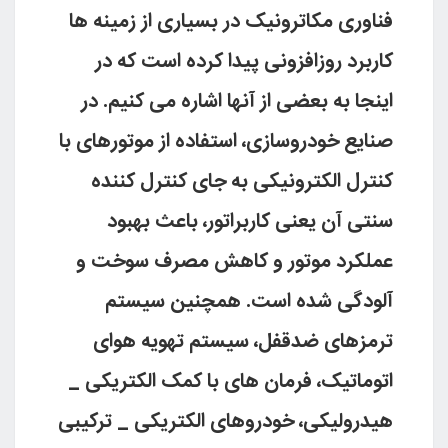
فناورى مکاترونیک در بسیارى از زمینه ها
کاربرد روزافزونى پیدا کرده است که در
اینجا به بعضى از آنها اشاره مى کنیم. در
صنایع خودروسازى، استفاده از موتورهاى با
کنترل الکترونیکى به جاى کنترل کننده
سنتى آن یعنى کاربراتور، باعث بهبود
عملکرد موتور و کاهش مصرف سوخت و
آلودگى شده است. همچنین سیستم
ترمزهاى ضدقفل، سیستم تهویه هواى
اتوماتیک، فرمان هاى با کمک الکتریکى _
هیدرولیکى، خودروهاى الکتریکى _ ترکیبى