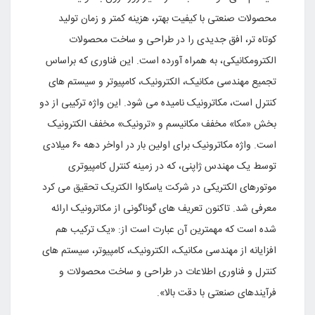
محصولات صنعتى با کیفیت بهتر، هزینه کمتر و زمان تولید
کوتاه تر، افق جدیدى را در طراحى و ساخت محصولات
الکترومکانیکى، به همراه آورده است. این فناورى که براساس
تجمیع مهندسى مکانیک، الکترونیک، کامپیوتر و سیستم هاى
کنترل است، مکاترونیک نامیده مى شود. این واژه ترکیبى از دو
بخش «مکا» مخفف مکانیسم و «ترونیک» مخفف الکترونیک
است. واژه مکاترونیک براى اولین بار در اواخر دهه ۶۰ میلادى
توسط یک مهندس ژاپنى، که در زمینه کنترل کامپیوترى
موتورهاى الکتریکى در شرکت یاسکاوا الکتریک تحقیق مى کرد
معرفى شد. تاکنون تعریف هاى گوناگونى از مکاترونیک ارائه
شده است که مهمترین آن عبارت است از: «یک ترکیب هم
افزایانه از مهندسى مکانیک، الکترونیک، کامپیوتر، سیستم هاى
کنترل و فناورى اطلاعات در طراحى و ساخت محصولات و
فرآیندهاى صنعتى با دقت بالا».