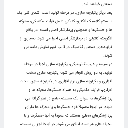
صنعتى خواهد شد.
بعد دیگر یکپارچه سازى، در مرحله تولید است. شماى کلى یک
سیستم کلاسیک الکترومکانیکى شامل فرآیند مکانیکى، محرکه
ها و حسگرها و همچنین پردازشگر اصلى است. در واقع
الگوریتم کنترلى در پردازشگر اصلى اجرا مى شود. بسیارى از
فرآیندهاى صنعتى کلاسیک در قالب فوق نمایش داده مى
شوند.
در سیستم هاى مکاترونیکى، یکپارچه سازى اجزا در مرحله
تولید، به دو روش انجام مى شود: یکپارچه سازى سخت
افزارى و یکپارچه سازى نرم افزارى. در یکپارچه سازى سخت
افزارى، فرآیند مکانیکى به همراه حسگرها، محرکه ها و
پردازشگرها، به عنوان یک سیستم جامع در نظر گرفته مى
شوند. در اینجا معمولاً خود حسگرها و یا محرکه ها داراى
پردازشگرهاى محلى هستند که عموماً به آنها حسگرها و یا
محرکه هاى هوشمند اطلاق مى شود. در اینجا اجزاى سیستم