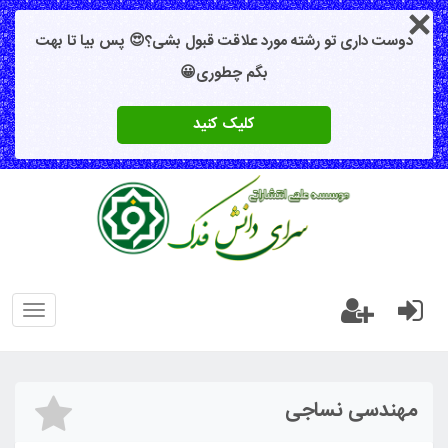
دوست داری تو رشته مورد علاقت قبول بشی؟😍 پس بیا تا بهت
بگم چطوری😀
کلیک کنید
oggle
gation
مهندسی نساجی