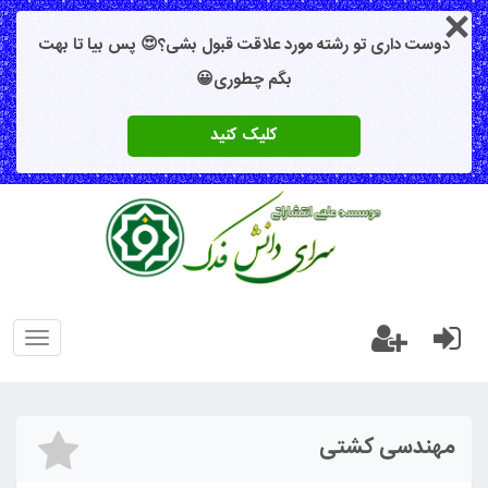
دوست داری تو رشته مورد علاقت قبول بشی؟😍 پس بیا تا بهت
بگم چطوری😀
کلیک کنید
oggle
gation
مهندسی کشتی