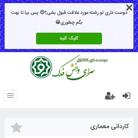
دوست داری تو رشته مورد علاقت قبول بشی؟😍 پس بیا تا بهت
بگم چطوری😀
کلیک کنید
oggle
gation
کاردانی معماری