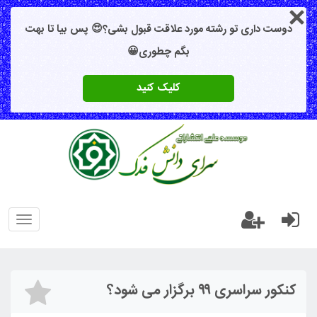
دوست داری تو رشته مورد علاقت قبول بشی؟😍 پس بیا تا بهت
بگم چطوری😀
کلیک کنید
oggle
gation
کنکور سراسری ۹۹ برگزار می شود؟