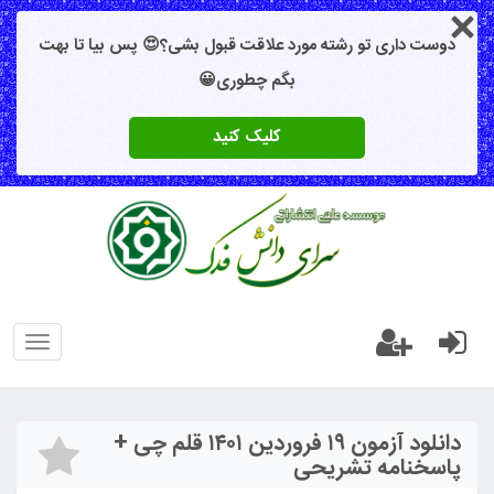
دوست داری تو رشته مورد علاقت قبول بشی؟😍 پس بیا تا بهت
بگم چطوری😀
کلیک کنید
oggle
gation
دانلود آزمون ۱۹ فروردین ۱۴۰۱ قلم چی +
پاسخنامه تشریحی