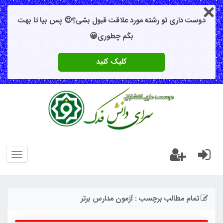
دوست داری تو رشته مورد علاقت قبول بشی؟😍 پس بیا تا بهت
بگم چطوری😀
کلیک کنید
oggle
gation
تمام مطالب برچسب : آزمون مدارس برتر