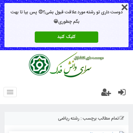
دوست داری تو رشته مورد علاقت قبول بشی؟😍 پس بیا تا بهت
بگم چطوری😀
کلیک کنید
oggle
gation
تمام مطالب برچسب : رشته ریاضی