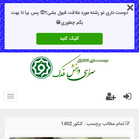
دوست داری تو رشته مورد علاقت قبول بشی؟😍 پس بیا تا بهت
بگم چطوری😀
کلیک کنید
oggle
gation
تمام مطالب برچسب : کنکور 1402