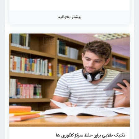
دقیق است؛ یعنی شما می­توانید با استفاده صحیح و دقیق از فرصت­
های موجود، زمان را گسترش دهید، و در عوض تنبلی، بی‌نظمی و
بیشتر بخوانید
آشفتگی، دزدهای زمان شما هستند؛ اما چگونه می‌توان زمان را در
اختیار گرفت و از آن بهترین بهره برداری را کرد؟ در اینجا نکاتی
چند برای استفادۀ بهینه از زمان باقی مانده تا آزمون سراسری ارایه
می‌شود. […]
۱۰۴۳
۰
۰
تکنیک طلایی برای حفظ تمرکز کنکوری ها