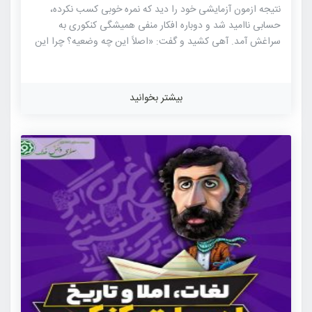
نتیجه ازمون آزمایشی خود را دید که نمره خوبی کسب نکرده،
حسابی ناامید شد و دوباره افکار منفی همیشگی کنکوری به
سراغش آمد. آهی کشید و گفت: «اصلاً این چه وضعیه؟ چرا این
طوری می‌شه؟ چرا با اینکه این همه درس خوندم بازم نتونستم
نمره خوبی در آزمون بگیرم؟ نکنه شیوه خوندنم ایراد داشته؟ نکنه
کنکورم همین طوری بشه؟» و هزاران فکر منفی دیگر که در عرض
بیشتر بخوانید
چند دقیقه توانست افکار حمید را درهم بریزد. هر چه به کنکور
نزدیک می‌شویم، افکار مختلف، ذهن بعضی از کنکوری‌ها را به هم
می‌ریزد. این مساله، […]