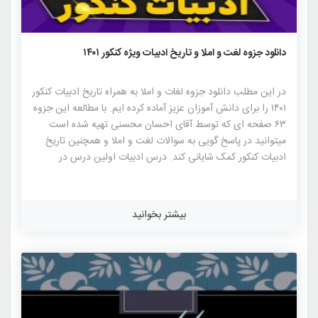
۸۵۷
۵
۰
دانلود جزوه لغت و املا و تاریخ ادبیات ویژه کنکور ۱۴۰۱
در این مطلب دانلود جزوه لغات و املا به همراه تاریخ ادبیات کنکور
۱۴۰۱ را برای دانش آموزان عزیز آماده کرده ایم. با مطالعه این جزوه
۶۳ صفحه ای که توسط آقای احسان محسنی تهیه شده است
میتوانید در پاسخ گویی به سوالات لغت و املا و همچنین تاریخ
ادبیات کنکور کمک شایانی کند. درس ادبیات اولین درس در
دفترچه کنکور و اولین درس عمومی است که داوطلبان کنکور با آن
مواجه می شوند. آشنایی با تیپ سوالات مختلف این درس کمک
فراوانی به افزایش تسلط دانش آموزان می کند. برای مباحث
بیشتر بخوانید
لغات، املا و تاریخ ادبیات فارسی دقیقا مطالعه باید صورت گیرد.
مرور لغات باید با یک برنامه ی منظم و مرتب باشد . لغات داخل و
آخر کتاب درسی و […]