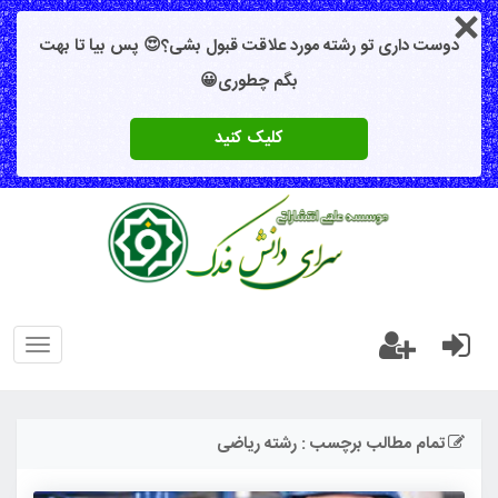
دوست داری تو رشته مورد علاقت قبول بشی؟😍 پس بیا تا بهت
بگم چطوری😀
کلیک کنید
oggle
gation
تمام مطالب برچسب : رشته ریاضی