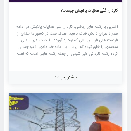
۲۰۵۴
۰
۰
کاردان فنّی عملیّات پالایش چیست؟
آشنایی با رشته های ریاضی، کاردان فنّی عملیّات پالایش در ادامه
همراه سرای دانش فدک باشید. هدف نفت در کشور ما جدای از
فرصت های فراوان مالی که بوجود آورده . فرصت های شغلی
متعددی را خلق کرده که ارزش این ماده خدادادی را دو چندان
کرده رشته کاردانی فنی شیمی از جمله رشته هایی است که نفت
بوجود آورنده آن بوده ، مجموعه کاردانی فنی عملیات پالایش یکی
از دوره های آموزشی در نظام آموزشی عالی در مقطع کاردانی است
که هدف آن تربیت کاردان فنی جهت بهره برداری از واحد های
بیشتر بخوانید
پالایشگاههای نفت و گاز و همچنین واحد های جانبی از قبیل
روغن سازی ، قیرسازی ، پارافین سازی و فرآورده های مشابه می
باشد. این مجموعه در […]