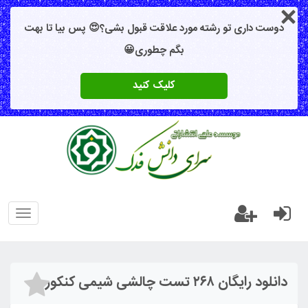
دوست داری تو رشته مورد علاقت قبول بشی؟😍 پس بیا تا بهت
بگم چطوری😀
کلیک کنید
oggle
gation
دانلود رایگان ۲۶۸ تست چالشی شیمی کنکور